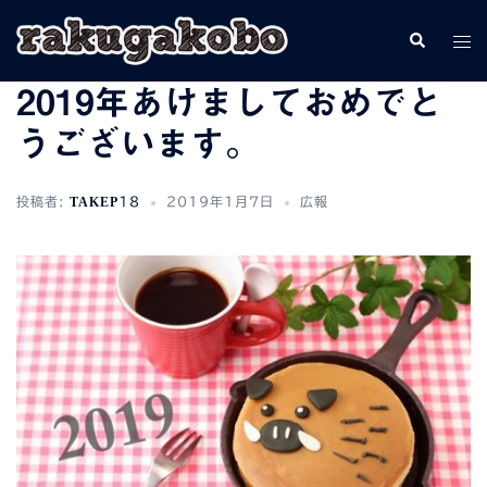
コ
検
ト
ン
索
グ
テ
2019年あけましておめでと
ル
ン
メ
ツ
うございます。
ニ
へ
ュ
ス
投稿者:
TAKEP18
2019年1月7日
広報
ー
キ
ッ
プ