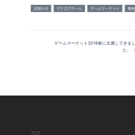
お知らせ
アナログゲーム
ゲームマーケット
教材
投
ゲームマーケット2018春に出展してきま
稿
た。
ナ
ビ
ゲ
ー
シ
ョ
TOP