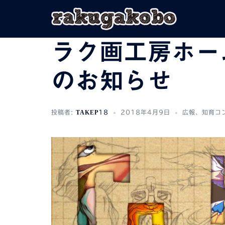
コ
ン
テ
ン
ラク画工房ホー
ツ
へ
のお知らせ
ス
キ
ッ
プ
投稿者:
TAKEP18
2018年4月9日
広報
、
知育コ