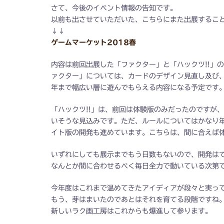
さて、今後のイベント情報の告知です。
以前も出させていただいた、こちらにまた出展するこ
↓↓
ゲームマーケット2018春
内容は前回出展した「ファクター」と「ハックツ!!」
ァクター」については、カードのデザイン見直し及び
年まで幅広い層に遊んでもらえる内容になる予定です
「ハックツ!!」は、前回は体験版のみだったのですが
いそうな見込みです。ただ、ルールについてはかなり
イト版の開発も進めています。こちらは、間に合えば
いずれにしても展示までもう日数もないので、開発は
なんとか間に合わせるべく毎日全力で動いている次第
今年度はこれまで温めてきたアイディアが段々と実っ
もう、芽はまいたのであとはそれを育てる段階ですね
新しいラク画工房はこれからも爆進して参ります。