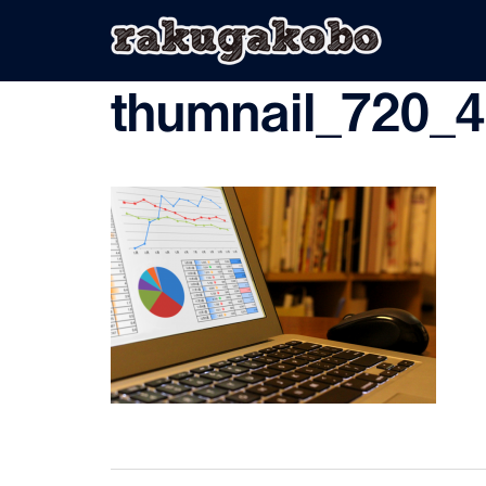
コ
ン
テ
ン
thumnail_720_
ツ
へ
ス
キ
ッ
プ