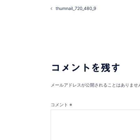
投
thumnail_720_480_9
稿
ナ
ビ
ゲ
コメントを残す
ー
シ
メールアドレスが公開されることはありませ
ョ
コメント
※
ン