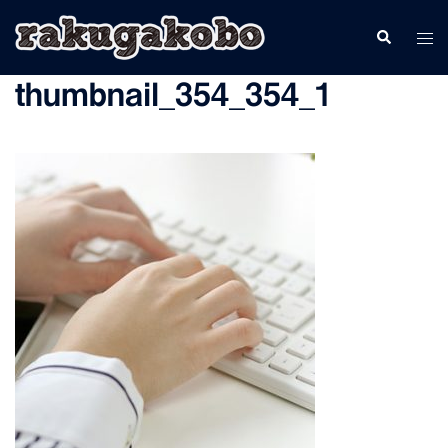
コ
検
ト
ン
索
グ
テ
thumbnail_354_354_1
ル
ン
メ
ツ
ニ
へ
ュ
ス
ー
キ
ッ
プ