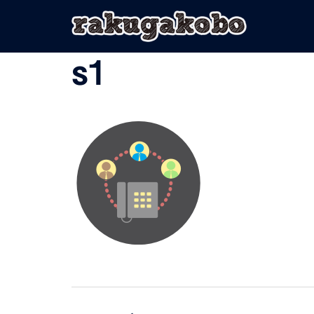
コ
ン
テ
ン
s1
ツ
へ
ス
キ
ッ
プ
投