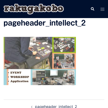
コ
検
ト
ン
索
グ
テ
pageheader_intellect_2
ル
ン
メ
ツ
ニ
へ
ュ
ス
ー
キ
ッ
プ
投
pageheader_intellect_2