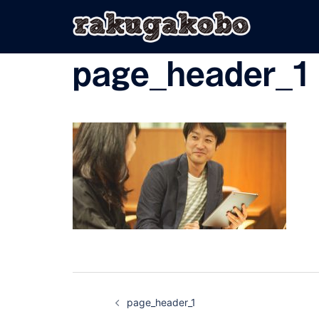
コ
ン
テ
ン
page_header_1
ツ
へ
ス
キ
ッ
プ
投
page_header_1