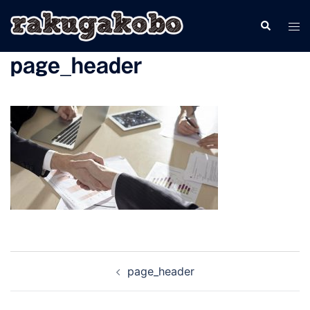
コ
検
ト
ン
索
グ
テ
page_header
ル
ン
メ
ツ
ニ
へ
ュ
ス
ー
キ
ッ
プ
投
page_header
稿
ナ