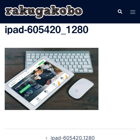
コ
検
ト
ン
索
グ
テ
ipad-605420_1280
ル
ン
メ
ツ
ニ
へ
ュ
ス
ー
キ
ッ
プ
投
ipad-605420_1280