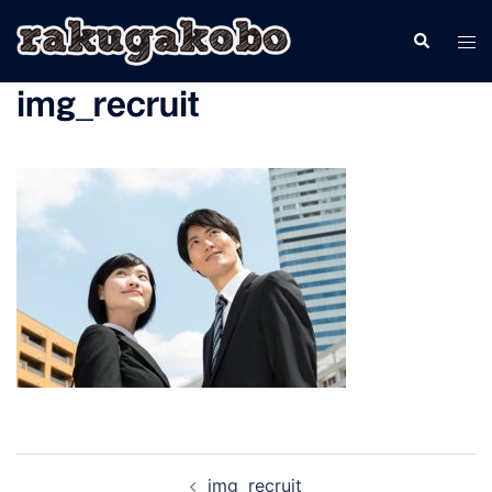
コ
検
ト
ン
索
グ
テ
img_recruit
ル
ン
メ
ツ
ニ
へ
ュ
ス
ー
キ
ッ
プ
投
img_recruit