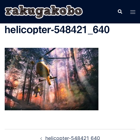
コ
検
ト
ン
索
グ
テ
helicopter-548421_640
ル
ン
メ
ツ
ニ
へ
ュ
ス
ー
キ
ッ
プ
投
helicopter-548421_640