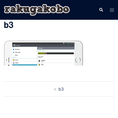
コ
検
ト
ン
索
グ
テ
b3
ル
ン
メ
ツ
ニ
へ
ュ
ス
ー
キ
ッ
プ
投
b3
稿
ナ
ビ
ゲ