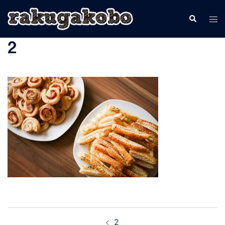
コ
検
ト
ン
索
グ
テ
2
ル
ン
メ
ツ
ニ
へ
ュ
ス
ー
キ
ッ
プ
投
2