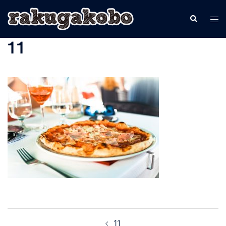
コ
検
ト
ン
索
グ
テ
11
ル
ン
メ
ツ
ニ
へ
ュ
ス
ー
キ
ッ
プ
投
11