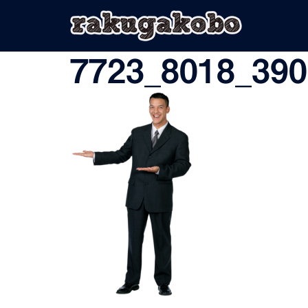
コ
ン
テ
ン
7723_8018_390
ツ
へ
ス
キ
ッ
プ