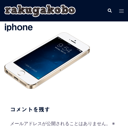
コ
検
ト
ン
索
グ
テ
iphone
ル
ン
メ
ツ
ニ
へ
ュ
ス
ー
キ
ッ
プ
コメントを残す
メールアドレスが公開されることはありません。
※