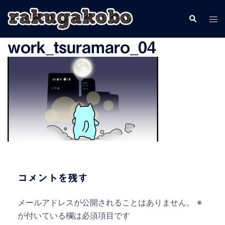
コ
検
ト
ン
索
グ
テ
work_tsuramaro_04
ル
ン
メ
ツ
ニ
へ
ュ
ス
ー
キ
ッ
プ
コメントを残す
メールアドレスが公開されることはありません。
※
が付いている欄は必須項目です