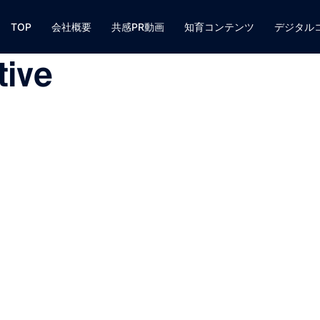
TOP
会社概要
共感PR動画
知育コンテンツ
デジタル
tive