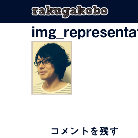
コ
ン
テ
ン
img_representa
ツ
へ
ス
キ
ッ
プ
コメントを残す