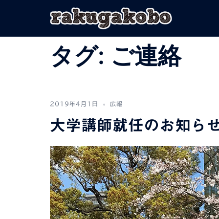
コ
ン
テ
ン
タグ:
ご連絡
ツ
へ
ス
キ
ッ
2019年4月1日
広報
プ
大学講師就任のお知ら